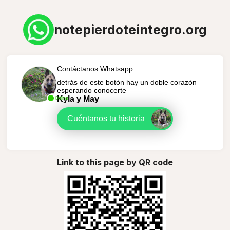
notepierdoteintegro.org
Contáctanos Whatsapp
detrás de este botón hay un doble corazón
esperando conocerte
Kyla y May
Online
Cuéntanos tu historia
Link to this page by QR code