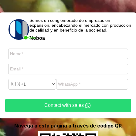
Somos un conglomerado de empresas en
expansión, encabezando el mercado con producción
de calidad y en beneficio de la sociedad.
Noboa
Online
Contact with sales
Navega a está página a través de código QR