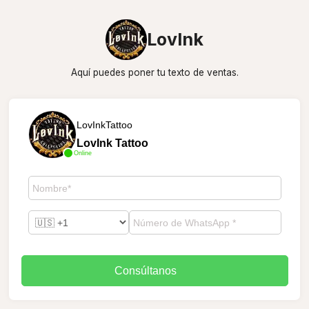
LovInk
Aquí puedes poner tu texto de ventas.
LovInkTattoo
LovInk Tattoo
Online
Consúltanos